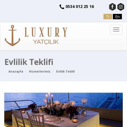
0534 012 25 16
Tr
En
Toggl
navig
Evlilik Teklifi
Anasayfa
Hizmetlerimiz
Evlilik Teklifi