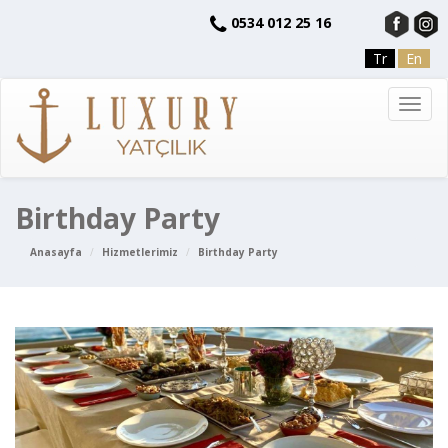
0534 012 25 16
Tr
En
Toggl
navig
Birthday Party
Anasayfa
Hizmetlerimiz
Birthday Party