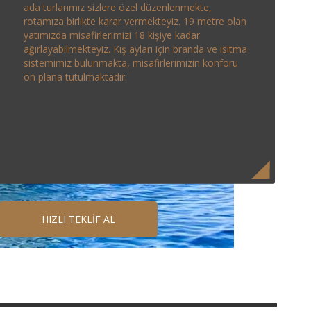
ada turlarımız sizlere özel düzenlenmekte,
rotamıza birlikte karar vermekteyiz. 19 metre olan
yatımızda misafirlerimizi 18 kişiye kadar
ağırlayabilmekteyiz. Kış ayları için branda ve ısıtma
sistemimiz bulunmakta, misafirlerimizin konforu
ön plana tutulmaktadır.
HIZLI TEKLİF AL