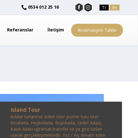
0534 012 25 16
Tr
En
Referanslar
İletişim
Rezervasyon Talebi
Island Tour
Adalar turlarımız sizleri ister yüzme turu ister
Kınalıada, Heybeliada, Büyükada, Sedef Adası,
Kaşık Adası uğramalı transfer ve ya gezi turları
olarak gerçekleşmektedir. Yaz / Kış devam eden